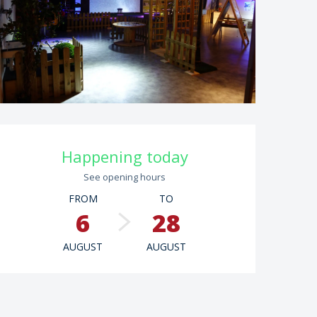
Opening hours & contac
Happening today
See opening hours
FROM
TO
6
28
AUGUST
AUGUST