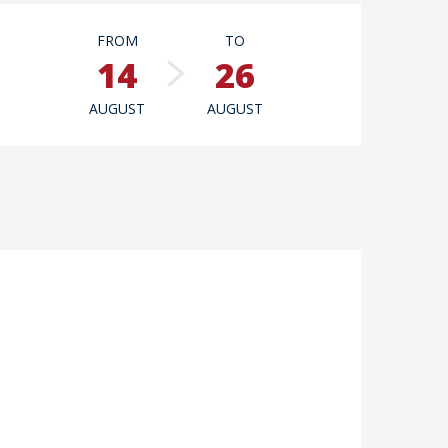
Opening hours & contac
FROM
TO
14
26
AUGUST
AUGUST