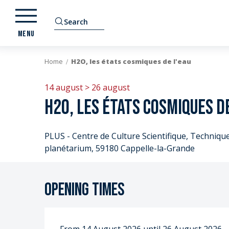
Aller
au
Search
contenu
MENU
principal
Home
H2O, les états cosmiques de l'eau
14 august > 26 august
H2O, les états cosmiques de
PLUS - Centre de Culture Scientifique, Technique 
planétarium, 59180 Cappelle-la-Grande
Opening times