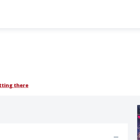
tting there
—