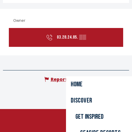
Owner
03.28.24.85.
▒▒
Report mistake
Home
Discover
Get inspired