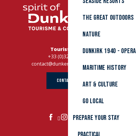
Seaside resorts
The great outdoors
Nature
Tourist Office
Dunkirk 1940 - Oper
+33 (0)328262728
contact@dunkerque-tourisme.fr
Maritime history
CONTACT US
Art & culture
Go local
Prepare your stay
JOIN US
Practical