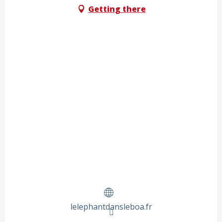
Getting there
lelephantdansleboa.fr